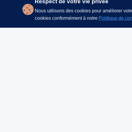
Respect de votre vie privée
Nous utilisons des cookies pour améliorer votre
cookies conformément à notre
Politique de con
SENTINELLE
— INVESTIGATIONS
—
Agré
Détective privé agréé CNAPS
Lyon • Rhône • Auvergne-Rhône-Alpes