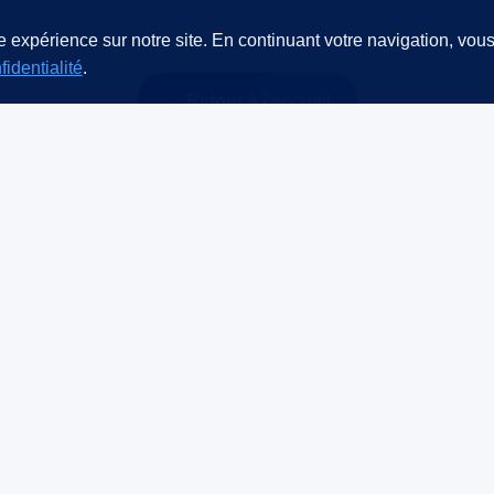
 expérience sur notre site. En continuant votre navigation, vous
fidentialité
.
← Retour à l'accueil
© Sentinelle Investigations – Tous droits réservés
Détective privé agréé CNAPS
SIRET : 98433633900010
ment Dirigeant - Autorisation d'exercice n°2026-0032508-AUT-
0990531
AGD-001-2029-12-27-20240217607