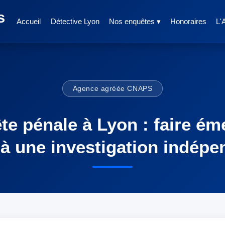
s
Accueil
Détective Lyon
Nos enquêtes ▾
Honoraires
L'
Agence agréée CNAPS
e pénale à Lyon : faire éme
 à une investigation indépe