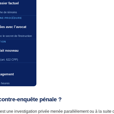
sier factuel
rche de témoins
UNE PROCÉDURE
es avec l’avocat
 le secret de l’instruction
TION
fait nouveau
(art. 622 CPP)
ngagement
4 heures
contre-enquête pénale ?
st une investigation privée menée parallèlement ou à la suite 