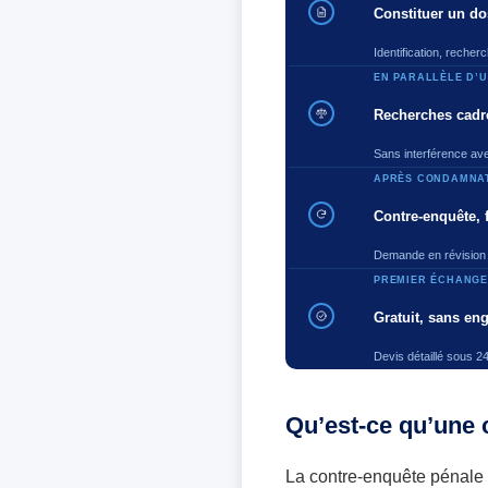
Constituer un dos
Identification, reche
EN PARALLÈLE D’
Recherches cadré
Sans interférence avec
APRÈS CONDAMNA
Contre-enquête, 
Demande en révision 
PREMIER ÉCHANGE
Gratuit, sans e
Devis détaillé sous 2
Qu’est-ce qu’une 
La contre-enquête pénale e