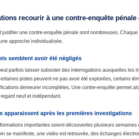
ations recourir à une contre-enquête pénale
t justifier une contre-enquête pénale sont nombreuses. Chaqu
e une approche individualisée.
ls semblent avoir été négligés
ut parfois laisser subsister des interrogations auxquelles les in
rtaines pistes peuvent ne pas avoir été explorées, certains té
ifications demeurer incomplètes. Une contre-enquête permet al
 regard neuf et indépendant.
 apparaissent après les premières investigations
informations importantes soient découvertes plusieurs semaines
oin se manifeste, une vidéo est retrouvée, des échanges électron