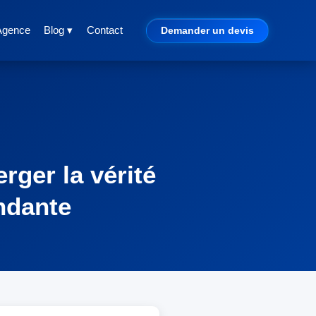
Agence
Blog ▾
Contact
Demander un devis
rger la vérité
ndante