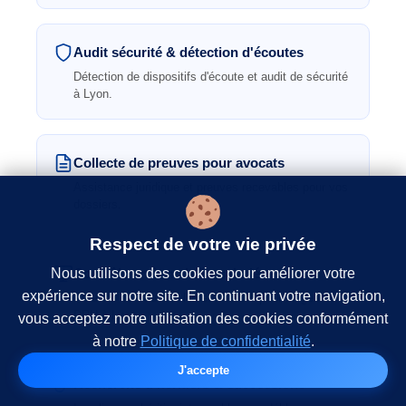
Audit sécurité & détection d'écoutes
Détection de dispositifs d'écoute et audit de sécurité
à Lyon.
Collecte de preuves pour avocats
Assistance juridique et preuves recevables pour vos
dossiers.
Respect de votre vie privée
Nous utilisons des cookies pour améliorer votre
Contrôle arrêt maladie salarié
expérience sur notre site. En continuant votre navigation,
Preuves de fraude à l'arrêt maladie pour dirigeants et
DRH à Lyon.
vous acceptez notre utilisation des cookies conformément
à notre
Politique de confidentialité
.
J'accepte
Recherche d'héritiers & successions