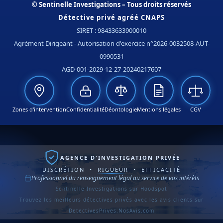
© Sentinelle Investigations – Tous droits réservés
Détective privé agréé CNAPS
SIRET : 98433633900010
Agrément Dirigeant - Autorisation d'exercice n°2026-0032508-AUT-
0990531
AGD-001-2029-12-27-20240217607
Zones d'intervention
Confidentialité
Déontologie
Mentions légales
CGV
AGENCE D'INVESTIGATION PRIVÉE
DISCRÉTION • RIGUEUR • EFFICACITÉ
Professionnel du renseignement légal au service de vos intérêts
Sentinelle Investigations sur Hoodspot
Trouvez les meilleurs détectives privés avec les avis clients sur
DetectivesPrives.NosAvis.com