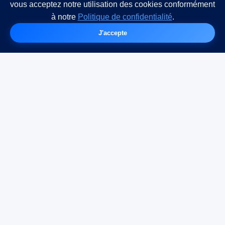
vous acceptez notre utilisation des cookies conformément
à notre
Politique de confidentialité
.
J'accepte
SENTINELLE
— INVESTIGATIONS —
Détective privé agréé CNAPS
Lyon • Rhône • Auvergne-Rhône-Alpes
© Sentinelle Investigations – Tous droits réservés
Détective privé agréé CNAPS
SIRET : 98433633900010
Agrément Dirigeant - Autorisation d'exercice n°2026-0032508-AUT-
0990531
AGD-001-2029-12-27-20240217607