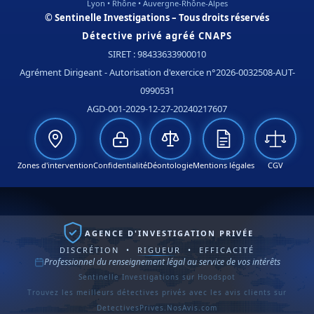
Lyon • Rhône • Auvergne-Rhône-Alpes
© Sentinelle Investigations – Tous droits réservés
Détective privé agréé CNAPS
SIRET : 98433633900010
Agrément Dirigeant - Autorisation d'exercice n°2026-0032508-AUT-
0990531
AGD-001-2029-12-27-20240217607
Zones d'intervention
Confidentialité
Déontologie
Mentions légales
CGV
AGENCE D'INVESTIGATION PRIVÉE
DISCRÉTION • RIGUEUR • EFFICACITÉ
Professionnel du renseignement légal au service de vos intérêts
Sentinelle Investigations sur Hoodspot
Trouvez les meilleurs détectives privés avec les avis clients sur
DetectivesPrives.NosAvis.com