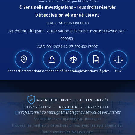
Lyon • Rhône • Auvergne-Rhône-Alpes
© Sentinelle Investigations – Tous droits réservés
Détective privé agréé CNAPS
SIRET : 98433633900010
Agrément Dirigeant - Autorisation d'exercice n°2026-0032508-AUT-
0990531
AGD-001-2029-12-27-20240217607
Zones d'intervention
Confidentialité
Déontologie
Mentions légales
CGV
AGENCE D'INVESTIGATION PRIVÉE
DISCRÉTION • RIGUEUR • EFFICACITÉ
Professionnel du renseignement légal au service de vos intérêts
Sentinelle Investigations sur Hoodspot
Trouvez les meilleurs détectives privés avec les avis clients sur
DetectivesPrives.NosAvis.com